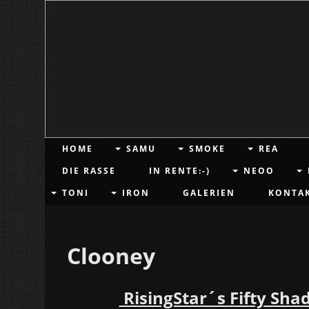
HOME
SAMU
SMOKE
REA
DIE RASSE
IN RENTE:-)
NEOO
TONI
IRON
GALERIEN
KONTA
Clooney
RisingStar´s Fifty Sha