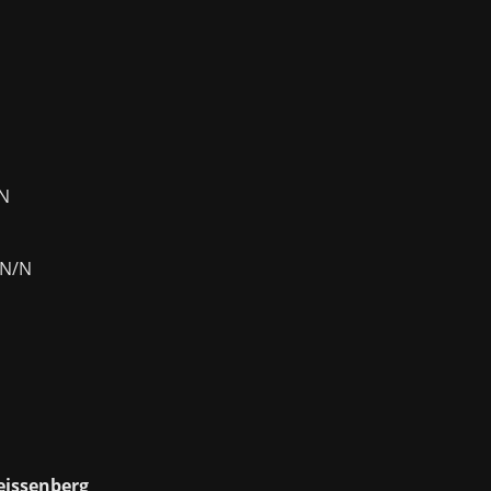
/N
 N/N
issenberg