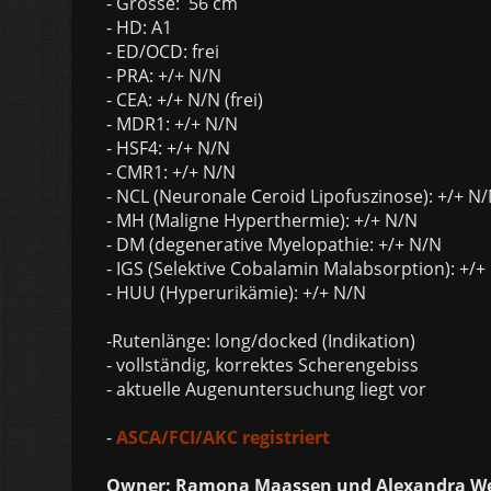
- Grösse: 56 cm
- HD: A1
- ED/OCD: frei
- PRA: +/+ N/N
- CEA: +/+ N/N (frei)
- MDR1: +/+ N/N
- HSF4: +/+ N/N
- CMR1: +/+ N/N
- NCL (Neuronale Ceroid Lipofuszinose): +/+ N
- MH (Maligne Hyperthermie): +/+ N/N
- DM (degenerative Myelopathie: +/+ N/N
- IGS (Selektive Cobalamin Malabsorption): +/+
- HUU (Hyperurikämie): +/+ N/N
-Rutenlänge: long/docked (Indikation)
- vollständig, korrektes Scherengebiss
- aktuelle Augenuntersuchung liegt vor
-
ASCA/FCI/AKC registriert
Owner: Ramona Maassen und Alexandra We